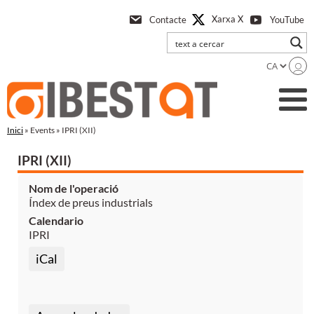
Anar
Xarxa X
Contacte
YouTube
a
l'contingut
principal
Inici
» Events » IPRI (XII)
IPRI (XII)
Nom de l'operació
Índex de preus industrials
Calendario
IPRI
iCal