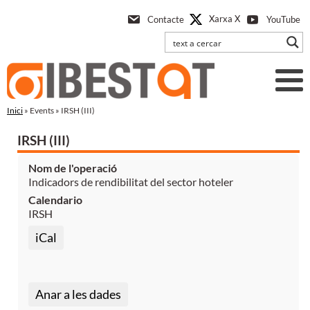
Anar
Xarxa X
Contacte
YouTube
a
l'contingut
principal
Inici
» Events » IRSH (III)
IRSH (III)
Nom de l'operació
Indicadors de rendibilitat del sector hoteler
Calendario
IRSH
iCal
Anar a les dades