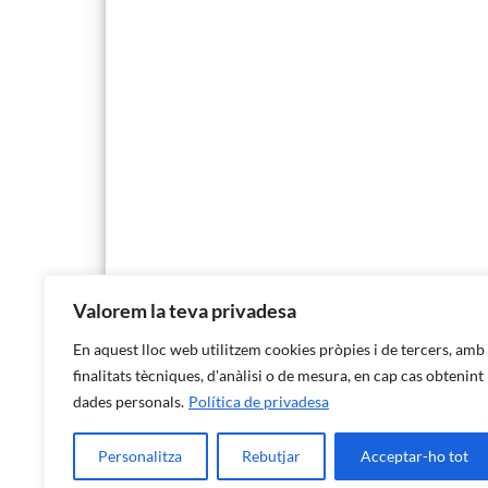
Valorem la teva privadesa
En aquest lloc web utilitzem cookies pròpies i de tercers, amb
finalitats tècniques, d'anàlisi o de mesura, en cap cas obtenint
dades personals.
Política de privadesa
Personalitza
Rebutjar
Acceptar-ho tot
Institut d'Estadística de les Illes Balears