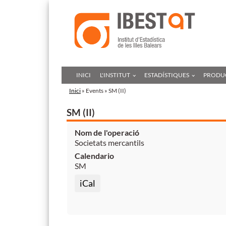
INICI
L'INSTITUT
ESTADÍSTIQUES
PRODUC
Inici
» Events » SM (II)
SM (II)
Nom de l'operació
Societats mercantils
Calendario
SM
iCal