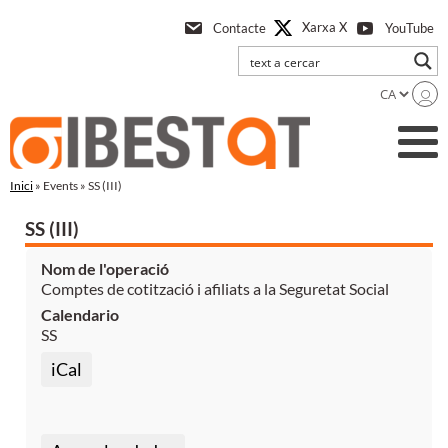
Anar
Xarxa X
Contacte
YouTube
a
l'contingut
principal
Inici
» Events » SS (III)
SS (III)
Nom de l'operació
Comptes de cotització i afiliats a la Seguretat Social
Calendario
SS
iCal