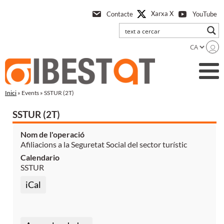
Anar
Xarxa X
Contacte
YouTube
a
l'contingut
principal
Inici
» Events » SSTUR (2T)
SSTUR (2T)
Nom de l'operació
Afiliacions a la Seguretat Social del sector turístic
Calendario
SSTUR
iCal