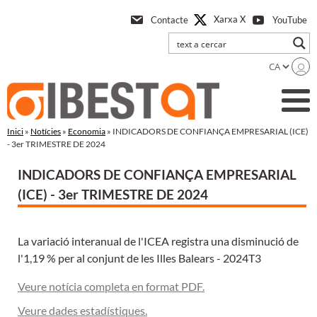
Anar
Xarxa X
Contacte
YouTube
a
l'contingut
principal
Inici
»
Notícies
»
Economia
» INDICADORS DE CONFIANÇA EMPRESARIAL (ICE)
- 3er TRIMESTRE DE 2024
INDICADORS DE CONFIANÇA EMPRESARIAL
(ICE) - 3er TRIMESTRE DE 2024
La variació interanual de l'ICEA registra una disminució de
l'1,19 % per al conjunt de les Illes Balears - 2024T3
Veure notícia completa en format PDF.
Veure dades estadístiques.