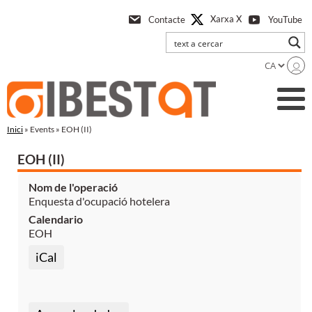
Anar
Xarxa X
Contacte
YouTube
a
l'contingut
principal
Inici
» Events » EOH (II)
EOH (II)
Nom de l'operació
Enquesta d'ocupació hotelera
Calendario
EOH
iCal