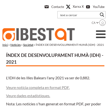
Anar
Xarxa X
Contacte
YouTube
a
l'contingut
principal
Inici
»
Notícies
»
Societat
» ÍNDEX DE DESENVOLUPAMENT HUMÀ (IDH) - 2021
ÍNDEX DE DESENVOLUPAMENT HUMÀ (IDH) -
2021
L'IDH de les Illes Balears l'any 2021 va ser de 0,882.
Veure notícia completa en format PDF.
Veure dades estadístiques.
Nota: Les notícies s'han generat en format PDF, per poder