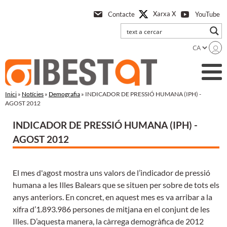
Anar
Xarxa X
Contacte
YouTube
a
l'contingut
principal
Inici
»
Notícies
»
Demografia
» INDICADOR DE PRESSIÓ HUMANA (IPH) -
AGOST 2012
INDICADOR DE PRESSIÓ HUMANA (IPH) -
AGOST 2012
El mes d'agost mostra uns valors de l’indicador de pressió
humana a les Illes Balears que se situen per sobre de tots els
anys anteriors. En concret, en aquest mes es va arribar a la
xifra d’1.893.986 persones de mitjana en el conjunt de les
Illes. D’aquesta manera, la càrrega demogràfica de 2012