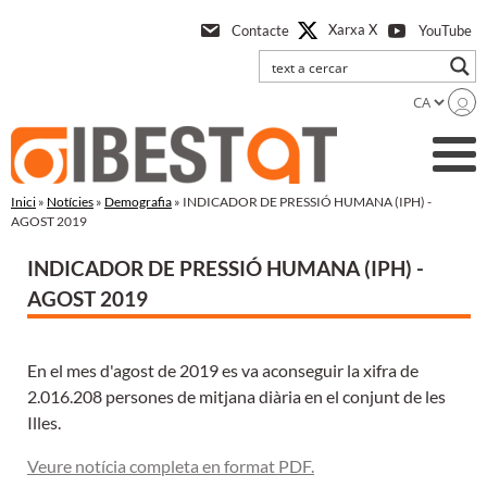
Anar
Xarxa X
Contacte
YouTube
a
l'contingut
principal
Inici
»
Notícies
»
Demografia
» INDICADOR DE PRESSIÓ HUMANA (IPH) -
AGOST 2019
INDICADOR DE PRESSIÓ HUMANA (IPH) -
AGOST 2019
En el mes d'agost de 2019 es va aconseguir la xifra de
2.016.208 persones de mitjana diària en el conjunt de les
Illes.
Veure notícia completa en format PDF.