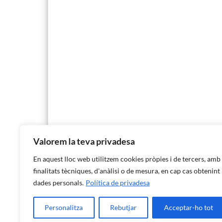
Valorem la teva privadesa
En aquest lloc web utilitzem cookies pròpies i de tercers, amb
finalitats tècniques, d'anàlisi o de mesura, en cap cas obtenint
dades personals.
Política de privadesa
Personalitza
Rebutjar
Acceptar-ho tot
Institut d'Estadística de les Illes Balears