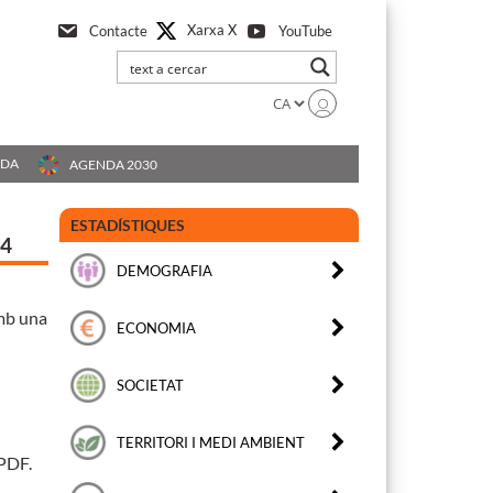
Xarxa X
Contacte
YouTube
UDA
AGENDA 2030
ESTADÍSTIQUES
24
DEMOGRAFIA
amb una
ECONOMIA
SOCIETAT
TERRITORI I MEDI AMBIENT
 PDF.