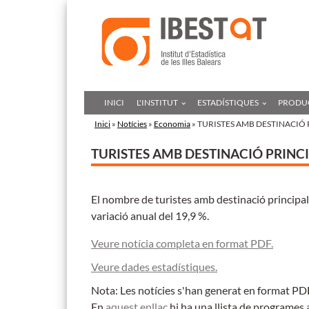
INICI
L'INSTITUT
ESTADÍSTIQUES
PRODUC
Inici
»
Notícies
»
Economia
» TURISTES AMB DESTINACIÓ P
TURISTES AMB DESTINACIÓ PRINCIP
El nombre de turistes amb destinació principal
variació anual del 19,9 %.
Veure notícia completa en format PDF.
Veure dades estadístiques.
Nota: Les notícies s'han generat en format PDF,
En
aquest enllaç
hi ha una llista de programes 