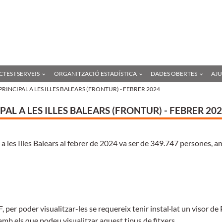
Anar
a
l'contingut
principal
TES I SERVEIS
ORGANITZACIÓ ESTADÍSTICA
DADES OBERTES
AJ
RINCIPAL A LES ILLES BALEARS (FRONTUR) - FEBRER 2024
AL A LES ILLES BALEARS (FRONTUR) - FEBRER 20
 a les Illes Balears al febrer de 2024 va ser de 349.747 persones, 
 per poder visualitzar-les se requereix tenir instal·lat un visor de
amb els que podeu visualitzar aquest tipus de fitxers.