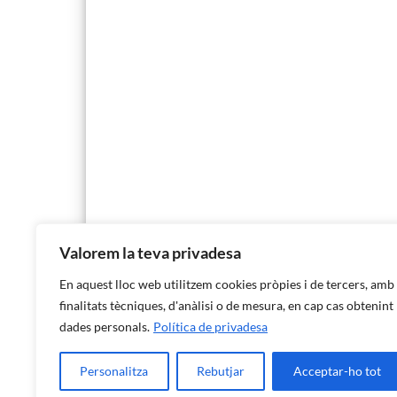
Valorem la teva privadesa
En aquest lloc web utilitzem cookies pròpies i de tercers, amb
finalitats tècniques, d'anàlisi o de mesura, en cap cas obtenint
dades personals.
Política de privadesa
Personalitza
Rebutjar
Acceptar-ho tot
Institut d'Estadística de les Illes Balears