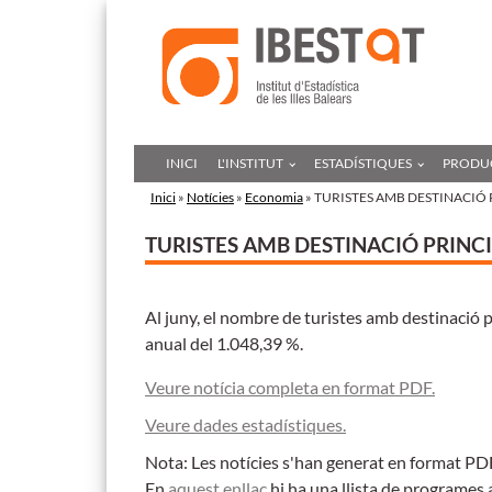
INICI
L'INSTITUT
ESTADÍSTIQUES
PRODUC
Inici
»
Notícies
»
Economia
» TURISTES AMB DESTINACIÓ P
TURISTES AMB DESTINACIÓ PRINCIP
Al juny, el nombre de turistes amb destinació p
anual del 1.048,39 %.
Veure notícia completa en format PDF.
Veure dades estadístiques.
Nota: Les notícies s'han generat en format PDF,
En
aquest enllaç
hi ha una llista de programes 