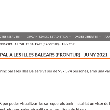
Anar
a
l'contingut
principal
TES I SERVEIS
ORGANITZACIÓ ESTADÍSTICA
DADES OBERTES
AJ
RINCIPAL A LES ILLES BALEARS (FRONTUR) - JUNY 2021
AL A LES ILLES BALEARS (FRONTUR) - JUNY 2021
rincipal a les Illes Balears va ser de 937.574 persones, amb una var
 per poder visualitzar-les se requereix tenir instal·lat un visor de
amb els que podeu visualitzar aquest tipus de fitxers.