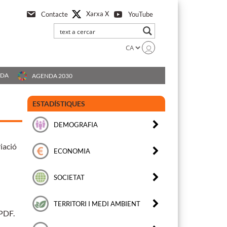
Xarxa X
Contacte
YouTube
UDA
AGENDA 2030
ESTADÍSTIQUES
DEMOGRAFIA
iació
ECONOMIA
SOCIETAT
TERRITORI I MEDI AMBIENT
 PDF.